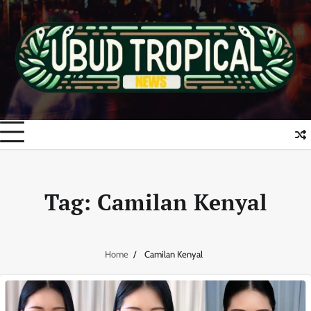
Skip
to
content
Tag:
Camilan Kenyal
Home
Camilan Kenyal