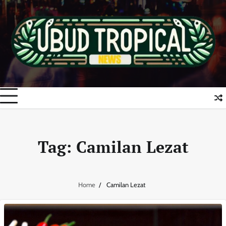
Skip
to
content
Tag:
Camilan Lezat
Home
Camilan Lezat