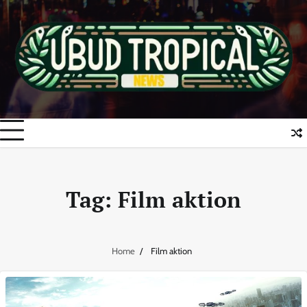
Skip
to
content
Tag:
Film aktion
Home
Film aktion