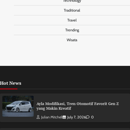
Technology
Traditional
Travel
Trending
Wisata
Hot News
Ayla Modifikasi, Tren Otomotif Favorit Gen Z
yang Makin Kreatif
Julian Mitchell
July 7, 2026
0