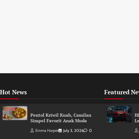
Hot News
Featured N
Pentol Kriwil Kuah, Camilan
H
Simpel Favorit Anak Muda
L
Emma Harper
July 3, 2026
0