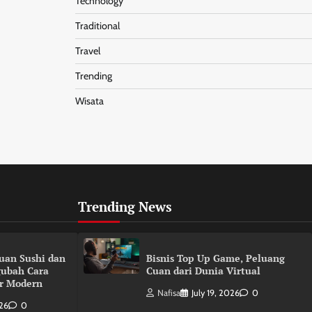
Technology
Traditional
Travel
Trending
Wisata
Trending News
duan Sushi dan
Bisnis Top Up Game, Peluang
gubah Cara
Cuan dari Dunia Virtual
r Modern
Nafisa
July 19, 2026
0
026
0