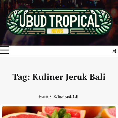
Skip
to
content
Tag:
Kuliner Jeruk Bali
Home
Kuliner Jeruk Bali