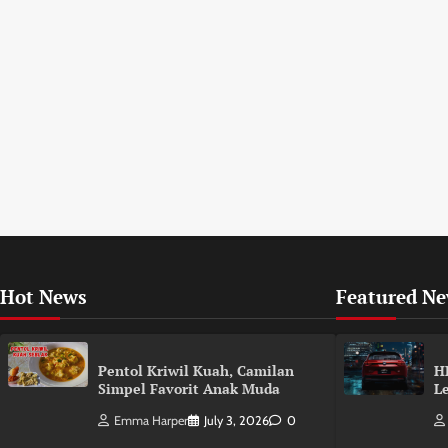
Hot News
Featured N
Pentol Kriwil Kuah, Camilan
H
Simpel Favorit Anak Muda
L
Emma Harper
July 3, 2026
0