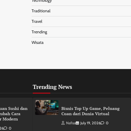
Technology
Traditional
Travel
Trending
Wisata
Trending News
duan Sushi dan
Bisnis Top Up Game, Peluang
gubah Cara
Cuan dari Dunia Virtual
r Modern
Nafisa
July 19, 2026
0
026
0