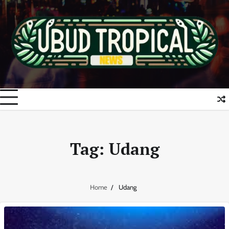
Skip
to
content
Tag:
Udang
Home
Udang