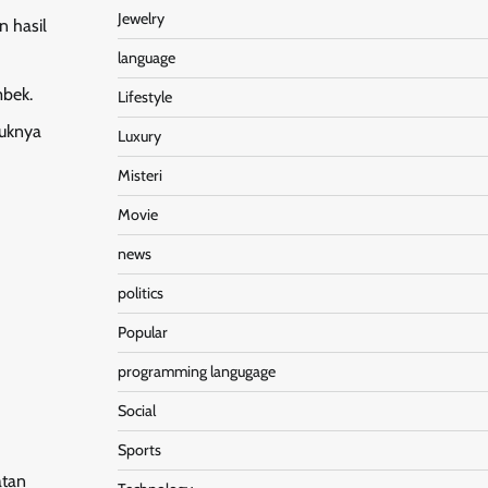
Jewelry
 hasil
language
mbek.
Lifestyle
tuknya
Luxury
Misteri
Movie
news
politics
Popular
programming langugage
Social
Sports
atan