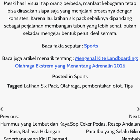
Meski hasil visual tiap orang berbeda, manfaat kebugaran tetap
bisa dirasakan siapa saja yang menjalani prosesnya dengan
konsisten. Karena itu, latihan six pack sebaiknya dipandang
sebagai perjalanan membangun tubuh yang lebih sehat, bukan
sekadar mengejar bentuk perut ideal semata.
Baca fakta seputar :
Sports
Baca juga artikel menarik tentang :
Mengenal Kite Landboarding:
Olahraga Ekstrem yang Menantang Adrenalin 2026
Posted in
Sports
Tagged
Latihan Six Pack
,
Olahraga
,
pembentukan otot
,
Tips
Post
Previous:
Next:
navigation
Hummus yang Lembut dan Kaya
Sop Ceker Pedas, Resep Andalan
Rasa, Rahasia Hidangan
Para Ibu yang Selalu Bikin
Sederhana yang Kini Digemari
Nambah