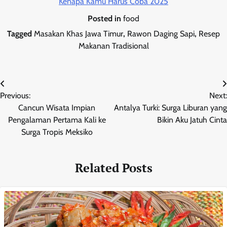
Kenapa Kamu Harus Coba 2025
Posted in
food
Tagged
Masakan Khas Jawa Timur
,
Rawon Daging Sapi
,
Resep
Makanan Tradisional
Post
Previous:
Next:
navigation
Cancun Wisata Impian
Antalya Turki: Surga Liburan yang
Pengalaman Pertama Kali ke
Bikin Aku Jatuh Cinta
Surga Tropis Meksiko
Related Posts