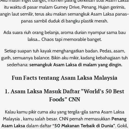
Aku masih inget banget, momen paling berkesan soal Asam Laksa
itu waktu di pasar malam Gurney Drive, Penang. Hujan gerimis,
angin laut semilir, terus aku makan semangkuk Asam Laksa panas-
panas sambil duduk di bangku plastik merah.
Ada suara riuh orang belanja, aroma durian nyampur sama bau
laksa… Chaos tapi memorable banget.
Setiap suapan tuh kayak menghangatkan badan. Pedas, asam,
gurih, semuanya balance. Bikin aku mikir, kadang kebahagiaan tuh
sederhana:
semangkuk Asam Laksa di malam yang dingin.
Fun Facts tentang Asam Laksa Malaysia
1. Asam Laksa Masuk Daftar “World’s 50 Best
Foods” CNN
Kalau kamu pikir cuma aku yang tergila-gila sama Asam Laksa
Malaysia , kamu salah besar. CNN pernah memasukkan
Penang
Asam Laksa
dalam daftar
“50 Makanan Terbaik di Dunia”
. Gokil,