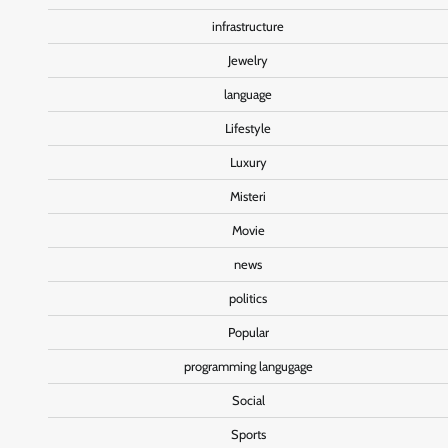
infrastructure
Jewelry
language
Lifestyle
Luxury
Misteri
Movie
news
politics
Popular
programming langugage
Social
Sports