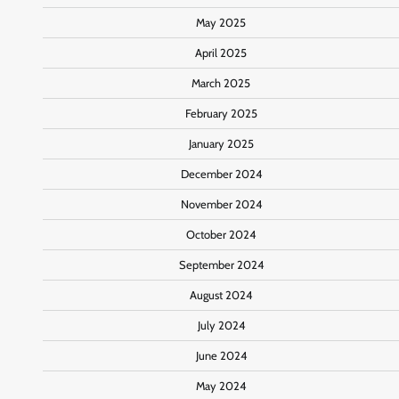
May 2025
April 2025
March 2025
February 2025
January 2025
December 2024
November 2024
October 2024
September 2024
August 2024
July 2024
June 2024
May 2024