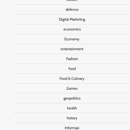
defence
Digital Marketing
economics
Economy
entertainment
Fashion
food
Food & Culinary
Games
geopolitics
health
history
Informasi