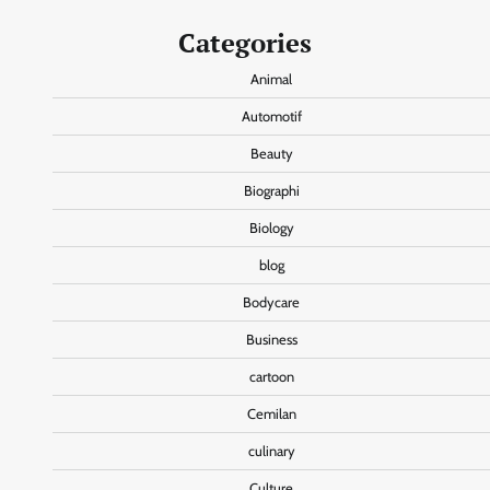
Categories
Animal
Automotif
Beauty
Biographi
Biology
blog
Bodycare
Business
cartoon
Cemilan
culinary
Culture