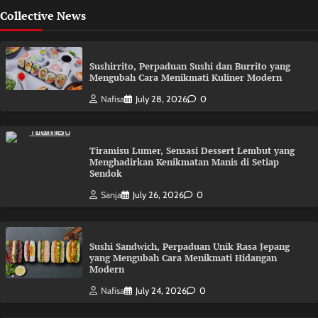
Collective News
Sushirrito, Perpaduan Sushi dan Burrito yang
Mengubah Cara Menikmati Kuliner Modern
Nafisa
July 28, 2026
0
Tiramisu Lumer, Sensasi Dessert Lembut yang
Menghadirkan Kenikmatan Manis di Setiap
Sendok
Sanja
July 26, 2026
0
Sushi Sandwich, Perpaduan Unik Rasa Jepang
yang Mengubah Cara Menikmati Hidangan
Modern
Nafisa
July 24, 2026
0