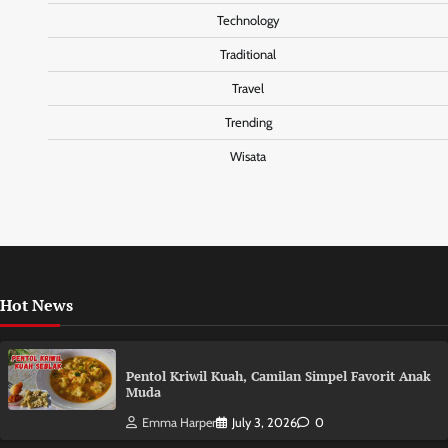
Technology
Traditional
Travel
Trending
Wisata
Hot News
Pentol Kriwil Kuah, Camilan Simpel Favorit Anak
Muda
Emma Harper
July 3, 2026
0