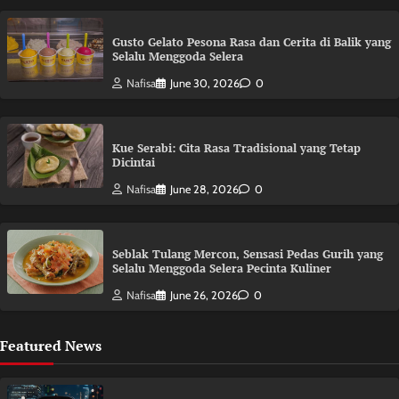
Gusto Gelato Pesona Rasa dan Cerita di Balik yang
Selalu Menggoda Selera
Nafisa
June 30, 2026
0
Kue Serabi: Cita Rasa Tradisional yang Tetap
Dicintai
Nafisa
June 28, 2026
0
Seblak Tulang Mercon, Sensasi Pedas Gurih yang
Selalu Menggoda Selera Pecinta Kuliner
Nafisa
June 26, 2026
0
Featured News