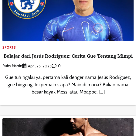
SPORTS
Belajar dari Jesús Rodríguez: Cerita Gue Tentang Mimpi
Ruby Martin
0
April 25, 2025
Gue tuh ngaku ya, pertama kali denger nama Jesús Rodríguez,
gue bingung. Ini pemain siapa? Main di mana? Bukan nama
besar kayak Messi atau Mbappe. […]