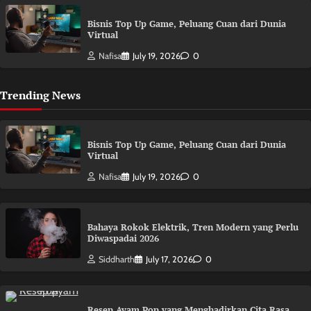
Bisnis Top Up Game, Peluang Cuan dari Dunia
Virtual
Nafisa
July 19, 2026
0
Trending News
Bisnis Top Up Game, Peluang Cuan dari Dunia
Virtual
Nafisa
July 19, 2026
0
Bahaya Rokok Elektrik, Tren Modern yang Perlu
Diwaspadai 2026
Siddharth
July 17, 2026
0
Resep Ayam Pop yang Menghadirkan Cita Rasa