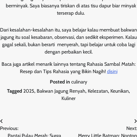
berminyak. Saya biasanya tiriskan di atas tisu dapur biar minyak
terserap dulu.
Dari kesalahan-kesalahan itu, saya belajar kalau membuat bakwan
jagung itu soal kesabaran, observasi, dan sedikit eksperimen. Kalau
gagal sekali, bukan berarti menyerah, tapi belajar untuk coba lagi
dengan perbaikan kecil.
Baca juga artikel menarik lainnya tentang Rahasia Sambal Matah:
Resep dan Tips Rahasia yang Bikin Nagih!
disini
Posted in
culinary
Tagged
2025
,
Bakwan Jagung Renyah
,
Kelezatan
,
Keunikan
,
Kuliner
Post
Previous:
Next:
navigation
Pantai Pulau Merah: Surga
Merry Little Batman: Nonton