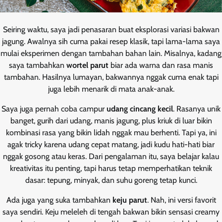
Seiring waktu, saya jadi penasaran buat eksplorasi variasi bakwan
jagung. Awalnya sih cuma pakai resep klasik, tapi lama-lama saya
mulai eksperimen dengan tambahan bahan lain. Misalnya, kadang
saya tambahkan
wortel parut
biar ada warna dan rasa manis
tambahan. Hasilnya lumayan, bakwannya nggak cuma enak tapi
juga lebih menarik di mata anak-anak.
Saya juga pernah coba campur
udang cincang kecil
. Rasanya unik
banget, gurih dari udang, manis jagung, plus kriuk di luar bikin
kombinasi rasa yang bikin lidah nggak mau berhenti. Tapi ya, ini
agak tricky karena udang cepat matang, jadi kudu hati-hati biar
nggak gosong atau keras. Dari pengalaman itu, saya belajar kalau
kreativitas itu penting, tapi harus tetap memperhatikan teknik
dasar: tepung, minyak, dan suhu goreng tetap kunci.
Ada juga yang suka tambahkan
keju parut
. Nah, ini versi favorit
saya sendiri. Keju meleleh di tengah bakwan bikin sensasi creamy