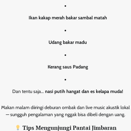
Ikan kakap merah bakar sambal matah
Udang bakar madu
Kerang saus Padang
Dan tentu saja…
nasi putih hangat dan es kelapa muda!
Makan malam diiringi deburan ombak dan live music akustik lokal
— sungguh pengalaman yang nggak bisa dibeli dengan uang.
Tips Mengunjungi Pantai Jimbaran