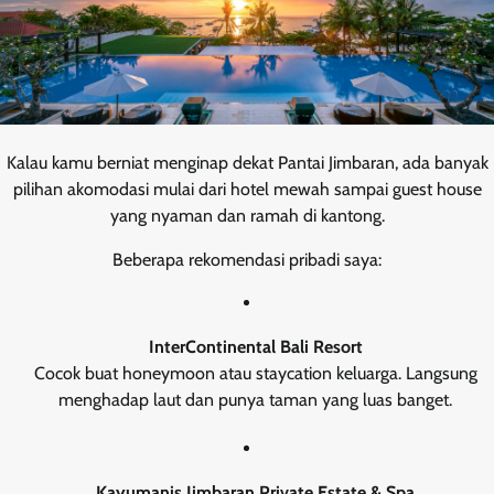
Kalau kamu berniat menginap dekat Pantai Jimbaran, ada banyak
pilihan akomodasi mulai dari hotel mewah sampai guest house
yang nyaman dan ramah di kantong.
Beberapa rekomendasi pribadi saya:
InterContinental Bali Resort
Cocok buat honeymoon atau staycation keluarga. Langsung
menghadap laut dan punya taman yang luas banget.
Kayumanis Jimbaran Private Estate & Spa