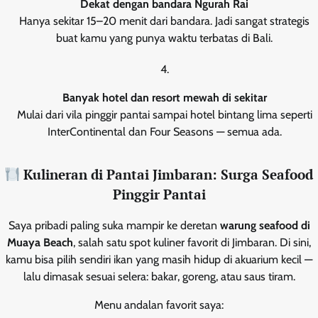
Dekat dengan bandara Ngurah Rai
Hanya sekitar 15–20 menit dari bandara. Jadi sangat strategis
buat kamu yang punya waktu terbatas di Bali.
Banyak hotel dan resort mewah di sekitar
Mulai dari vila pinggir pantai sampai hotel bintang lima seperti
InterContinental dan Four Seasons — semua ada.
Kulineran di Pantai Jimbaran: Surga Seafood
Pinggir Pantai
Saya pribadi paling suka mampir ke deretan
warung seafood di
Muaya Beach
, salah satu spot kuliner favorit di Jimbaran. Di sini,
kamu bisa pilih sendiri ikan yang masih hidup di akuarium kecil —
lalu dimasak sesuai selera: bakar, goreng, atau saus tiram.
Menu andalan favorit saya: