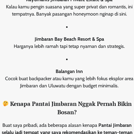
Kalau kamu pengin suasana yang super privat dan romantis, ini
tempatnya. Banyak pasangan honeymoon nginap di sini.
Jimbaran Bay Beach Resort & Spa
Harganya lebih ramah tapi tetap nyaman dan strategis.
Balangan Inn
Cocok buat backpacker atau kamu yang lebih fokus eksplor area
Jimbaran dan Uluwatu dengan budget minimalis.
Kenapa Pantai Jimbaran Nggak Pernah Bikin
Bosan?
Buat saya pribadi, ada beberapa alasan kenapa
Pantai Jimbaran
selalu jadi tempat yang saya rekomendasikan ke teman-teman