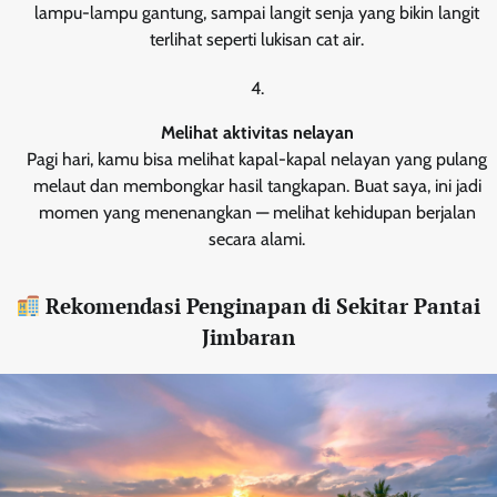
lampu-lampu gantung, sampai langit senja yang bikin langit
terlihat seperti lukisan cat air.
Melihat aktivitas nelayan
Pagi hari, kamu bisa melihat kapal-kapal nelayan yang pulang
melaut dan membongkar hasil tangkapan. Buat saya, ini jadi
momen yang menenangkan — melihat kehidupan berjalan
secara alami.
Rekomendasi Penginapan di Sekitar Pantai
Jimbaran