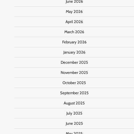
June 2026
May 2026
April 2026
March 2026
February 2026
January 2026
December 2025
November 2025
October 2025
September 2025
August 2025
July 2025
June 2025
May 2025