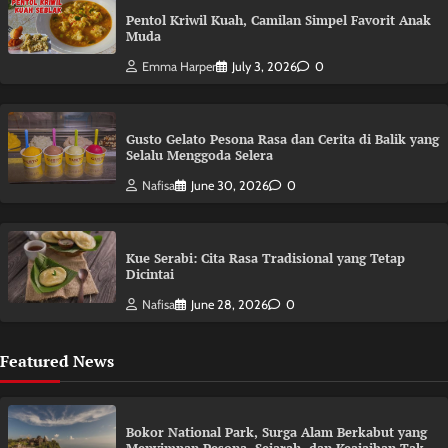
Pentol Kriwil Kuah, Camilan Simpel Favorit Anak
Muda
Emma Harper
July 3, 2026
0
Gusto Gelato Pesona Rasa dan Cerita di Balik yang
Selalu Menggoda Selera
Nafisa
June 30, 2026
0
Kue Serabi: Cita Rasa Tradisional yang Tetap
Dicintai
Nafisa
June 28, 2026
0
Featured News
Bokor National Park, Surga Alam Berkabut yang