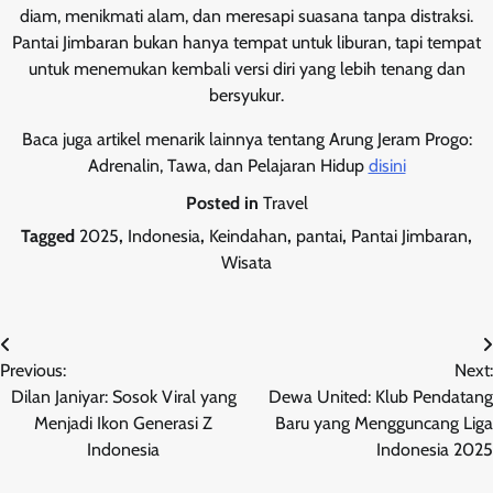
diam, menikmati alam, dan meresapi suasana tanpa distraksi.
Pantai Jimbaran bukan hanya tempat untuk liburan, tapi tempat
untuk menemukan kembali versi diri yang lebih tenang dan
bersyukur.
Baca juga artikel menarik lainnya tentang Arung Jeram Progo:
Adrenalin, Tawa, dan Pelajaran Hidup
disini
Posted in
Travel
Tagged
2025
,
Indonesia
,
Keindahan
,
pantai
,
Pantai Jimbaran
,
Wisata
Post
Previous:
Next:
navigation
Dilan Janiyar: Sosok Viral yang
Dewa United: Klub Pendatang
Menjadi Ikon Generasi Z
Baru yang Mengguncang Liga
Indonesia
Indonesia 2025