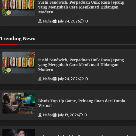
Sushi Sandwich, Perpaduan Unik Rasa Jepang
yang Mengubah Cara Menikmati Hidangan
Modern
Nafisa
July 24, 2026
0
Trending News
Sushi Sandwich, Perpaduan Unik Rasa Jepang
yang Mengubah Cara Menikmati Hidangan
Modern
Nafisa
July 24, 2026
0
Bisnis Top Up Game, Peluang Cuan dari Dunia
Virtual
Nafisa
July 19, 2026
0