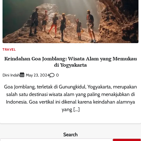
TRAVEL
Keindahan Goa Jomblang: Wisata Alam yang Memukau
di Yogyakarta
Dini Indah
0
May 23, 2024
Goa Jomblang, terletak di Gunungkidul, Yogyakarta, merupakan
salah satu destinasi wisata alam yang paling menakjubkan di
Indonesia. Goa vertikal ini dikenal karena keindahan alamnya
yang […]
Search