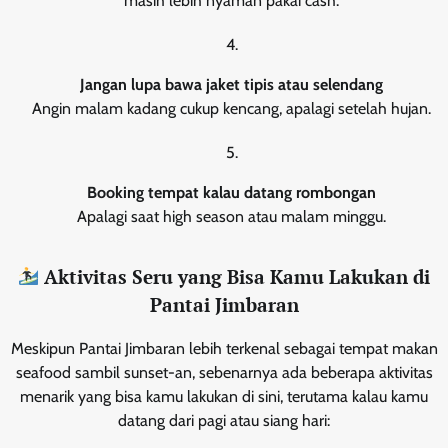
masih lebih nyaman pakai cash.
Jangan lupa bawa jaket tipis atau selendang
Angin malam kadang cukup kencang, apalagi setelah hujan.
Booking tempat kalau datang rombongan
Apalagi saat high season atau malam minggu.
Aktivitas Seru yang Bisa Kamu Lakukan di
Pantai Jimbaran
Meskipun Pantai Jimbaran lebih terkenal sebagai tempat makan
seafood sambil sunset-an, sebenarnya ada beberapa aktivitas
menarik yang bisa kamu lakukan di sini, terutama kalau kamu
datang dari pagi atau siang hari: