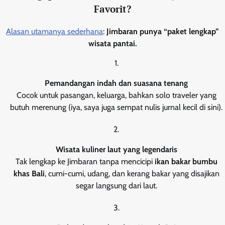
Favorit?
Alasan utamanya sederhana
:
Jimbaran punya “paket lengkap”
wisata pantai.
Pemandangan indah dan suasana tenang
Cocok untuk pasangan, keluarga, bahkan solo traveler yang
butuh merenung (iya, saya juga sempat nulis jurnal kecil di sini).
Wisata kuliner laut yang legendaris
Tak lengkap ke Jimbaran tanpa mencicipi
ikan bakar bumbu
khas Bali
, cumi-cumi, udang, dan kerang bakar yang disajikan
segar langsung dari laut.