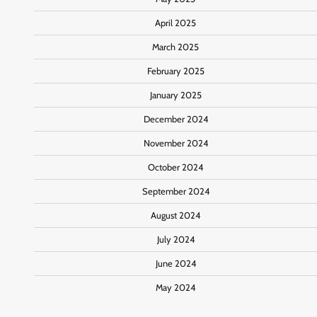
April 2025
March 2025
February 2025
January 2025
December 2024
November 2024
October 2024
September 2024
August 2024
July 2024
June 2024
May 2024