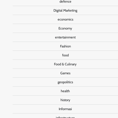
defence
Digital Marketing
economics
Economy
entertainment
Fashion
food
Food & Culinary
Games
geopolitics
health
history
Informasi
infrastructure