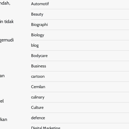
endah,
Automotif
Beauty
in tidak
Biographi
Biology
ngemudi
blog
Bodycare
Business
gan
cartoon
Cemilan
culinary
el
Culture
defence
rkan
Digital Marketing