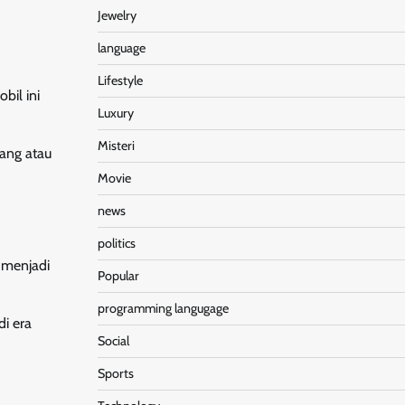
Jewelry
language
Lifestyle
bil ini
Luxury
Misteri
bang atau
Movie
news
politics
a menjadi
Popular
programming langugage
i era
Social
Sports