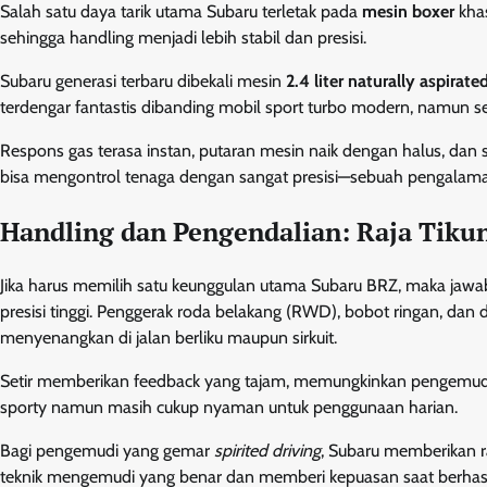
Salah satu daya tarik utama Subaru terletak pada
mesin boxer
khas
sehingga handling menjadi lebih stabil dan presisi.
Subaru generasi terbaru dibekali mesin
2.4 liter naturally aspirate
terdengar fantastis dibanding mobil sport turbo modern, namun se
Respons gas terasa instan, putaran mesin naik dengan halus, dan
bisa mengontrol tenaga dengan sangat presisi—sebuah pengalaman 
Handling dan Pengendalian: Raja Tiku
Jika harus memilih satu keunggulan utama Subaru BRZ, maka jaw
presisi tinggi. Penggerak roda belakang (RWD), bobot ringan, da
menyenangkan di jalan berliku maupun sirkuit.
Setir memberikan feedback yang tajam, memungkinkan pengemudi 
sporty namun masih cukup nyaman untuk penggunaan harian.
Bagi pengemudi yang gemar
spirited driving
, Subaru memberikan ra
teknik mengemudi yang benar dan memberi kepuasan saat berhas