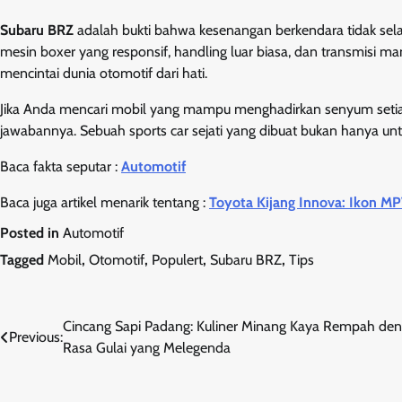
Subaru BRZ
adalah bukti bahwa kesenangan berkendara tidak selal
mesin boxer yang responsif, handling luar biasa, dan transmisi m
mencintai dunia otomotif dari hati.
Jika Anda mencari mobil yang mampu menghadirkan senyum setia
jawabannya. Sebuah sports car sejati yang dibuat bukan hanya untuk
Baca fakta seputar :
Automotif
Baca juga artikel menarik tentang :
Toyota Kijang Innova: Ikon MP
Posted in
Automotif
Tagged
Mobil
,
Otomotif
,
Populert
,
Subaru BRZ
,
Tips
Post
Cincang Sapi Padang: Kuliner Minang Kaya Rempah de
Previous:
Rasa Gulai yang Melegenda
navigation