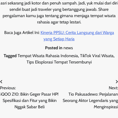
asri sekarang jadi kotor dan penuh sampah. Jadi, yuk mulai dari diri
sendiri buat jadi traveler yang bertanggung jawab. Share
pengalaman kamu juga tentang gimana menjaga tempat wisata
rahasia agar tetap lestari.
Baca Juga Artikel Ini:
Kinerja PPSU: Cerita Langsung dari Warga
yang Setiap Haria
Posted in
news
Tagged
Tempat Wisata Rahasia Indonesia
,
TikTok Viral Wisata
,
Tips Eksplorasi Tempat Tersembunyi
Post
Previous:
Next:
navigation
iQOO Z10: Bikin Geger Pasar HP!
Tio Pakusadewo: Perjalanan
Spesifikasi dan Fitur yang Bikin
Seorang Aktor Legendaris yang
Nggak Sabar Beli
Menginspirasi